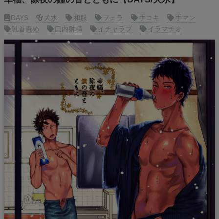
DAYS
犬水
和服
フェラ
手コキ
手マン
乳首責め
口内射精
イチャラブ
イラマチオ