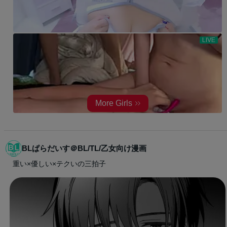
BLぱらだいす＠BL/TL/乙女向け漫画
重い×優しい×テクいの三拍子