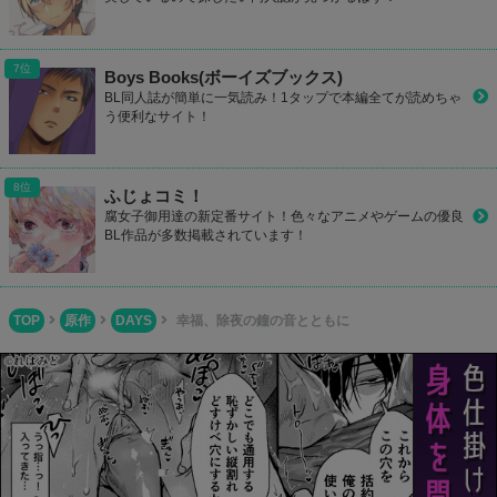
Boys Books(ボーイズブックス)
BL同人誌が簡単に一気読み！1タップで本編全てが読めちゃ
う便利なサイト！
ふじょコミ！
腐女子御用達の新定番サイト！色々なアニメやゲームの優良
BL作品が多数掲載されています！
TOP
原作
DAYS
幸福、除夜の鐘の音とともに