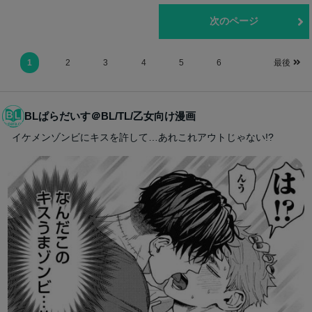
前のページ
次のページ
1
2
3
4
5
6
最後
BLぱらだいす＠BL/TL/乙女向け漫画
イケメンゾンビにキスを許して…あれこれアウトじゃない!?