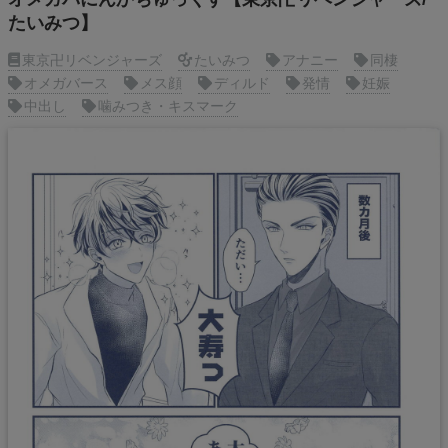
たいみつ】
東京卍リベンジャーズ
たいみつ
アナニー
同棲
オメガバース
メス顔
ディルド
発情
妊娠
中出し
噛みつき・キスマーク