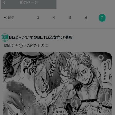
前のページ
次のページ
最初
3
4
5
6
7
BLぱらだいす＠BL/TL/乙女向け漫画
関西弁ヤ◯ザの慰みものに