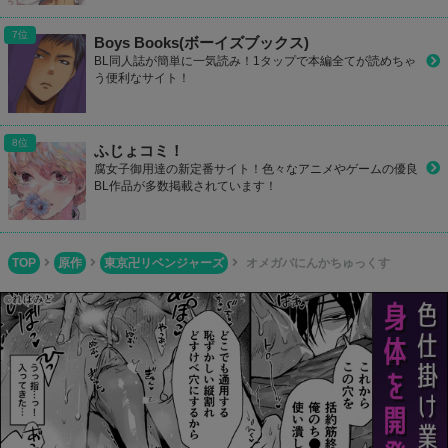
Boys Books(ボーイズブックス)
BL同人誌が簡単に一気読み！1タップで本編全てが読めちゃ
う便利なサイト！
ふじょコミ！
腐女子御用達の新定番サイト！色々なアニメやゲームの優良
BL作品が多数掲載されています！
TOP
原作
東京卍リベンジャーズ
オメガバにんかちゅっくす