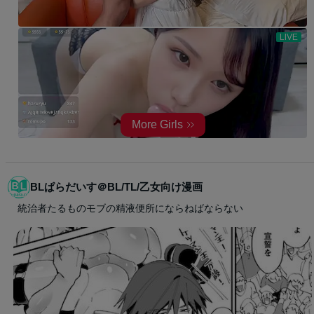
BLぱらだいす＠BL/TL/乙女向け漫画
統治者たるものモブの精液便所にならねばならない