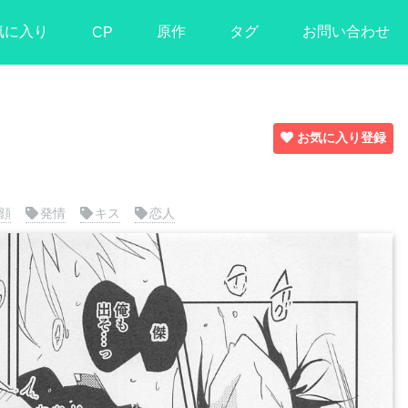
気に入り
原作
タグ
お問い合わせ
CP
お気に入り登録
顔
発情
キス
恋人