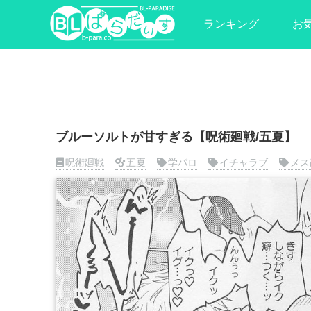
ランキング
お
ブルーソルトが甘すぎる【呪術廻戦/五夏】
呪術廻戦
五夏
学パロ
イチャラブ
メス