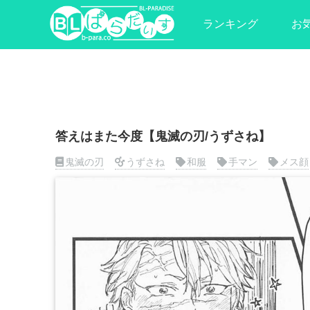
ランキング
お
答えはまた今度【鬼滅の刃/うずさね】
鬼滅の刃
うずさね
和服
手マン
メス顔