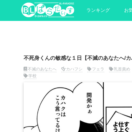
ランキング
お
不死身くんの敏感な１日【不滅のあなたへ/カ
不滅のあなたへ
カハフシ
フェラ
乳首責め
学校