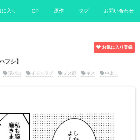
気に入り
原作
タグ
お問い合わせ
CP
お気に入り登録
ハフシ】
現パロ
イチャラブ
メス顔
キス
中出し