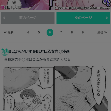
前のページ
次のページ
最初
4
5
6
7
8
9
最後
BLぱらだいす＠BL/TL/乙女向け漫画
異種族のチ◯ポはここからまだ大きくなる!!