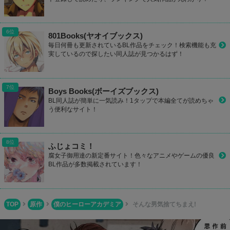
801Books(ヤオイブックス)
毎日何冊も更新されているBL作品をチェック！検索機能も充
実しているので探したい同人誌が見つかるはず！
Boys Books(ボーイズブックス)
BL同人誌が簡単に一気読み！1タップで本編全てが読めちゃ
う便利なサイト！
ふじょコミ！
腐女子御用達の新定番サイト！色々なアニメやゲームの優良
BL作品が多数掲載されています！
TOP
原作
僕のヒーローアカデミア
そんな男気捨てちまえ!