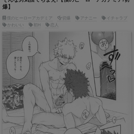
爆】
僕のヒーローアカデミア
切爆
アナニー
イチャラブ
かわいい
初H
恋人