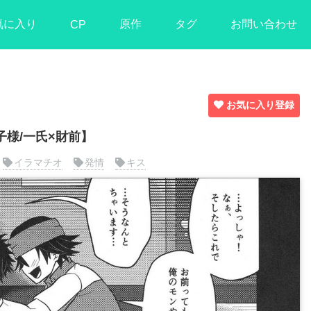
気に入り
原作
タグ
お問い合わせ
CP
お気に入り登録
様/一氏×財前】
イラマチオ
発情
キス