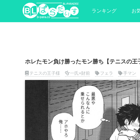
ランキング
お
ホレたモン負け勝ったモン勝ち【テニスの王子
テニスの王子様
一氏×財前
フェラ
手マン