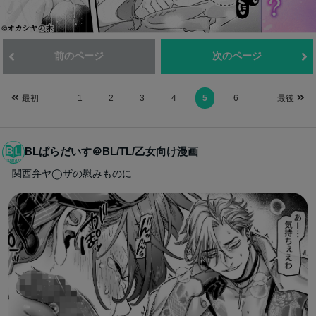
前のページ
次のページ
最初
1
2
3
4
5
6
最後
BLぱらだいす＠BL/TL/乙女向け漫画
関西弁ヤ◯ザの慰みものに