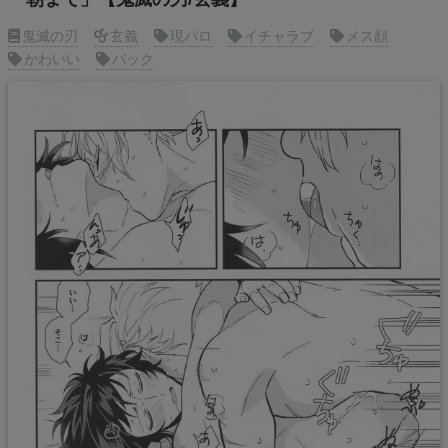
鬼滅の刃
玄義
現パロ
イチャラブ
メス顔
かわいい
バック