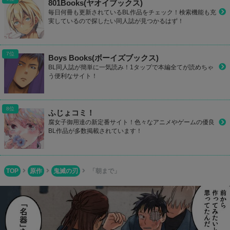
801Books(ヤオイブックス)
毎日何冊も更新されているBL作品をチェック！検索機能も充
実しているので探したい同人誌が見つかるはず！
Boys Books(ボーイズブックス)
BL同人誌が簡単に一気読み！1タップで本編全てが読めちゃ
う便利なサイト！
ふじょコミ！
腐女子御用達の新定番サイト！色々なアニメやゲームの優良
BL作品が多数掲載されています！
TOP
原作
鬼滅の刃
「朝まで」