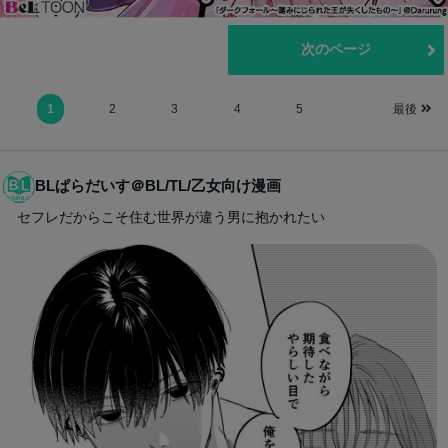
前のページ
次のページ
1
2
3
4
5
最後
BLぱらだいす＠BL/TL/乙女向け漫画
セフレだからこそ住む世界が違う男に抱かれたい