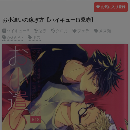
お気に入り登録
お小遣いの稼ぎ方【ハイキュー!!/兎赤】
ハイキュー!!
兎赤
クロ月
フェラ
メス顔
かわいい
キス