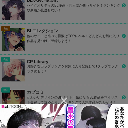
BLやおい倶楽部
ハイクオリティのBL漫画・同人誌が集うサイト！ランキング
や新着が見逃せない！
BLコレクション
他のサイトと比べて冊数はTOPレベル！どんどんお気に入り
作品を見つけて登録しよう！
CP Library
お好きなカップリングをお気に入り登録して1タップでラク
ラク読もう！
カプコミ
かわいいデザインのBLサイト！気になるBL作品をマイリス
ト登録して読めたり、ランキングで人気作品が丸わかり！
801Books(ヤオイブックス)