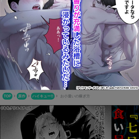
毎日何冊も更新されているBL作品をチェック！検索機能も充
実しているので探したい同人誌が見つかるはず！
Boys Books(ボーイズブックス)
BL同人誌が簡単に一気読み！1タップで本編全てが読めちゃ
う便利なサイト！
ふじょコミ！
腐女子御用達の新定番サイト！色々なアニメやゲームの優良
BL作品が多数掲載されています！
TOP
原作
ハイキュー!!
お小遣いの稼ぎ方