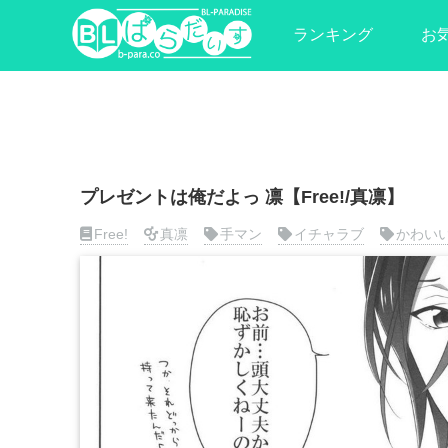
ランキング
お
プレゼントは俺だよっ 凛【Free!/真凛】
Free!
真凛
手マン
イチャラブ
かわい