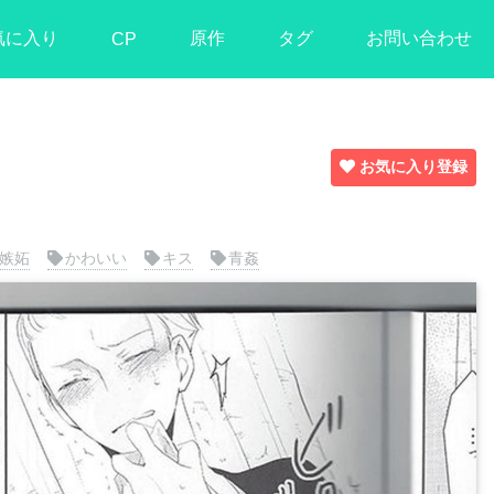
気に入り
原作
タグ
お問い合わせ
CP
お気に入り登録
】
嫉妬
かわいい
キス
青姦