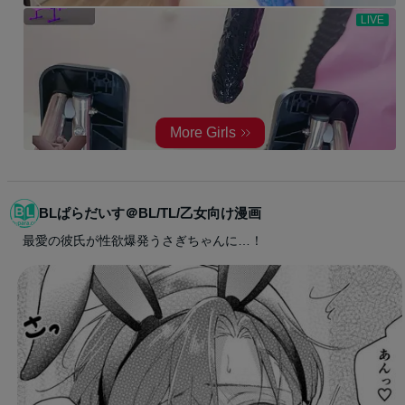
BLぱらだいす＠BL/TL/乙女向け漫画
最愛の彼氏が性欲爆発うさぎちゃんに…！