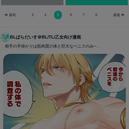
最初
3
4
5
6
7
8
最後
BLぱらだいす＠BL/TL/乙女向け漫画
相手の手掛かりは筋肉質の体と巨大なペニスのみ─…