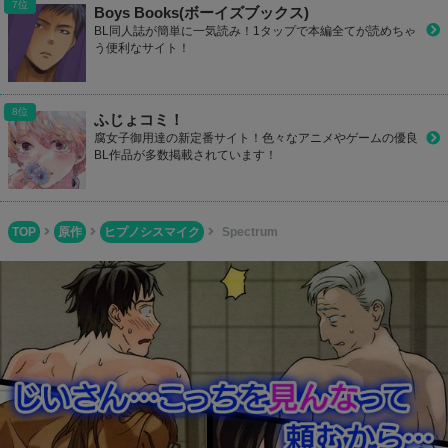
Boys Books(ボーイズブックス)
BL同人誌が簡単に一気読み！1タップで本編全てが読めちゃ
う便利なサイト！
ふじょコミ！
腐女子御用達の新定番サイト！色々なアニメやゲームの優良
BL作品が多数掲載されています！
TOP
原作
ヒプノシスマイク
Spectrum