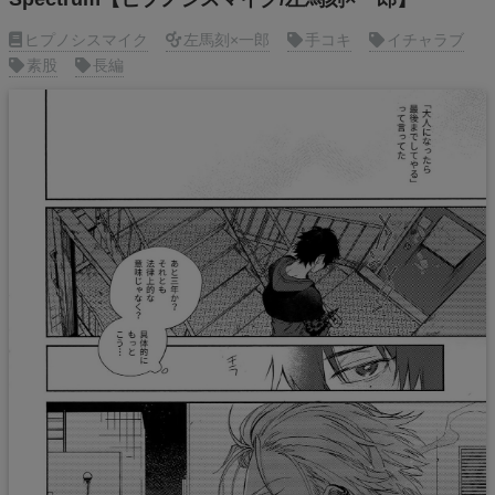
ヒプノシスマイク
左馬刻×一郎
手コキ
イチャラブ
素股
長編