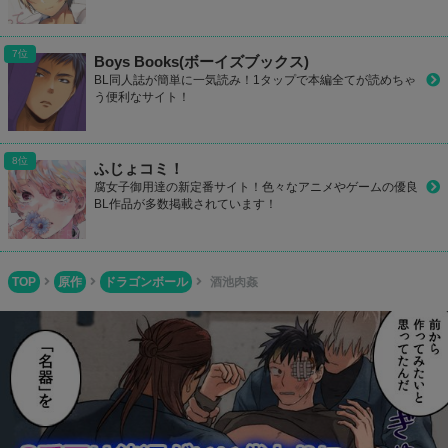
Boys Books(ボーイズブックス)
BL同人誌が簡単に一気読み！1タップで本編全てが読めちゃ
う便利なサイト！
ふじょコミ！
腐女子御用達の新定番サイト！色々なアニメやゲームの優良
BL作品が多数掲載されています！
TOP
原作
ドラゴンボール
酒池肉姦