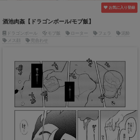
お気に入り登録
酒池肉姦【ドラゴンボール/モブ飯】
ドラゴンボール
モブ飯
ローター
フェラ
泥酔
メス顔
兜合わせ