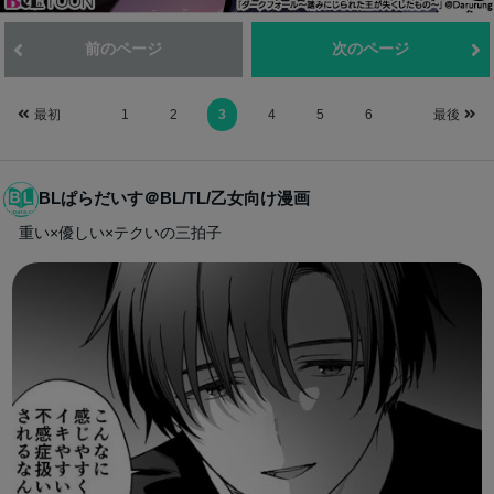
前のページ
次のページ
最初
1
2
3
4
5
6
最後
BLぱらだいす＠BL/TL/乙女向け漫画
重い×優しい×テクいの三拍子