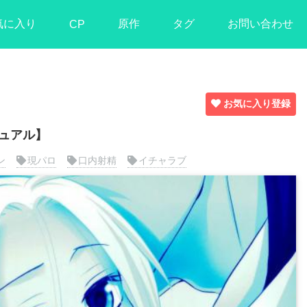
気に入り
原作
タグ
お問い合わせ
CP
お気に入り登録
ュアル】
ン
現パロ
口内射精
イチャラブ