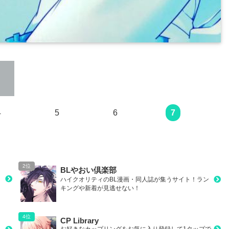
次のページ
4
5
6
7
BLやおい倶楽部
ハイクオリティのBL漫画・同人誌が集うサイト！ラン
キングや新着が見逃せない！
CP Library
お好きなカップリングをお気に入り登録して1タップで