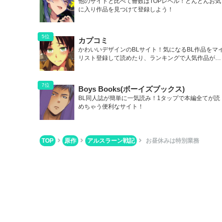
他のサイトと比べて冊数はTOPレベル！どんどんお気
に入り作品を見つけて登録しよう！
カプコミ
かわいいデザインのBLサイト！気になるBL作品をマ
リスト登録して読めたり、ランキングで人気作品が丸
わかり！
Boys Books(ボーイズブックス)
BL同人誌が簡単に一気読み！1タップで本編全てが読
めちゃう便利なサイト！
TOP
原作
アルスラーン戦記
お昼休みは特別業務