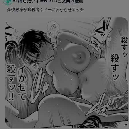
BLぱらだいす＠BL/TL/乙女向け漫画
豪快殿様が暗殺者くノ一にわからせエッチ