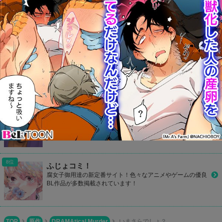
カプコミ
かわいいデザインのBLサイト！気になるBL作品をマイリス
ト登録して読めたり、ランキングで人気作品が丸わかり！
801Books(ヤオイブックス)
毎日何冊も更新されているBL作品をチェック！検索機能も充
実しているので探したい同人誌が見つかるはず！
Boys Books(ボーイズブックス)
BL同人誌が簡単に一気読み！1タップで本編全てが読めちゃ
う便利なサイト！
ふじょコミ！
腐女子御用達の新定番サイト！色々なアニメやゲームの優良
BL作品が多数掲載されています！
TOP
原作
DRAMAtical Murder
いまさらでしょ？