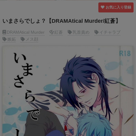
お気に入り登録
いまさらでしょ？【DRAMAtical Murder/紅蒼】
DRAMAtical Murder
紅蒼
乳首責め
イチャラブ
嫉妬
メス顔