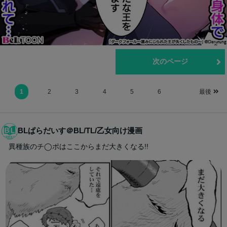
前のページ
次のページ
1
2
3
4
5
6
最後
BLぱらだいす＠BL/TL/乙女向け漫画
異種族のチ◯ポはここからまだ大きくなる!!