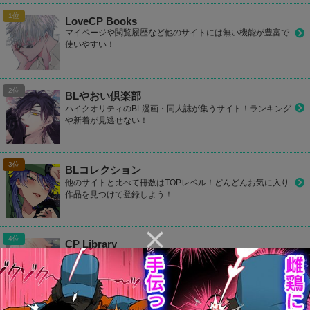
LoveCP Books
マイページや閲覧履歴など他のサイトには無い機能が豊富で
使いやすい！
BLやおい倶楽部
ハイクオリティのBL漫画・同人誌が集うサイト！ランキング
や新着が見逃せない！
BLコレクション
他のサイトと比べて冊数はTOPレベル！どんどんお気に入り
作品を見つけて登録しよう！
CP Library
お好きなカップリングをお気に入り登録して1タップでラク
ラク読もう！