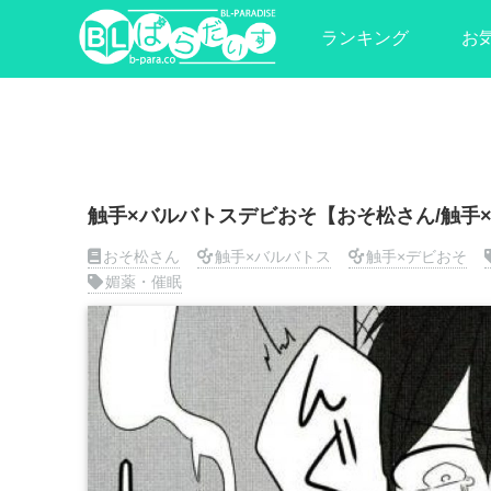
ランキング
お
触手×バルバトスデビおそ【おそ松さん/触
おそ松さん
触手×バルバトス
触手×デビおそ
媚薬・催眠