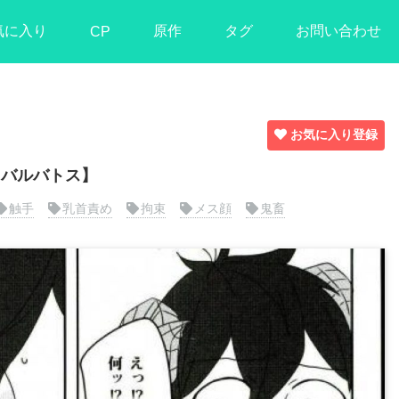
気に入り
原作
タグ
お問い合わせ
CP
お気に入り登録
手×バルバトス】
触手
乳首責め
拘束
メス顔
鬼畜