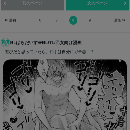
前のページ
次のページ
最初
6
7
8
9
最後
BLぱらだいす＠BL/TL/乙女向け漫画
遊びだと思っていたら、相手は自分にガチ恋…？