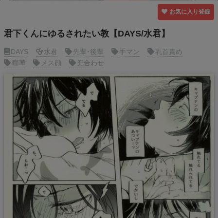
お気に入り登録
君下くんにゆるされたい教【DAYS/水君】
DAYS
水君
先輩･後輩
手マン
乳首責め
喧嘩
メス顔
兜合わせ