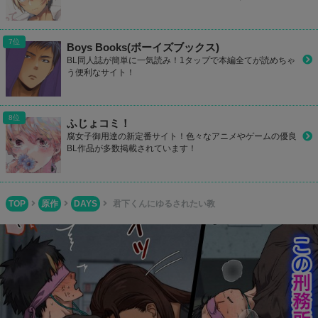
Boys Books(ボーイズブックス)
BL同人誌が簡単に一気読み！1タップで本編全てが読めちゃ
う便利なサイト！
ふじょコミ！
腐女子御用達の新定番サイト！色々なアニメやゲームの優良
BL作品が多数掲載されています！
TOP
原作
DAYS
君下くんにゆるされたい教