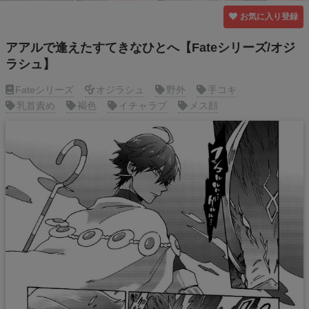
お気に入り登録
アアルで逢えたすてきなひとへ【Fateシリーズ/オジ
ラシュ】
Fateシリーズ
オジラシュ
野外
手コキ
乳首責め
褐色
イチャラブ
メス顔