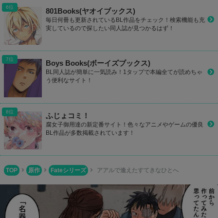
801Books(ヤオイブックス)
毎日何冊も更新されているBL作品をチェック！検索機能も充
実しているので探したい同人誌が見つかるはず！
Boys Books(ボーイズブックス)
BL同人誌が簡単に一気読み！1タップで本編全てが読めちゃ
う便利なサイト！
ふじょコミ！
腐女子御用達の新定番サイト！色々なアニメやゲームの優良
BL作品が多数掲載されています！
TOP
原作
Fateシリーズ
アアルで逢えたすてきなひとへ