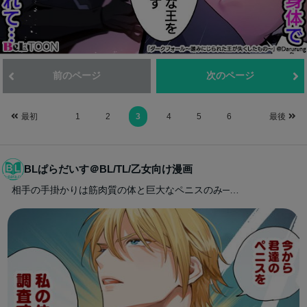
前のページ
次のページ
最初
1
2
3
4
5
6
最後
BLぱらだいす＠BL/TL/乙女向け漫画
相手の手掛かりは筋肉質の体と巨大なペニスのみ─…