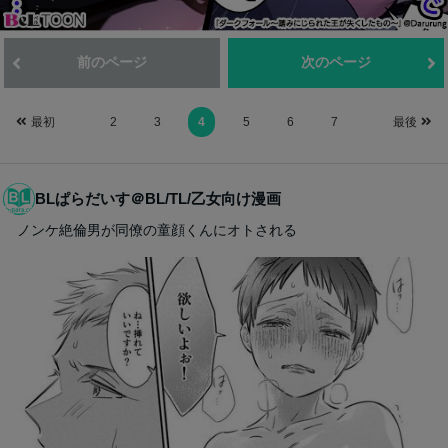
前のページ
次のページ
最初
2
3
4
5
6
7
最後
BLぱらだいす＠BL/TL/乙女向け漫画
ノンケ絶倫男が同僚の童顔くんにオトされる