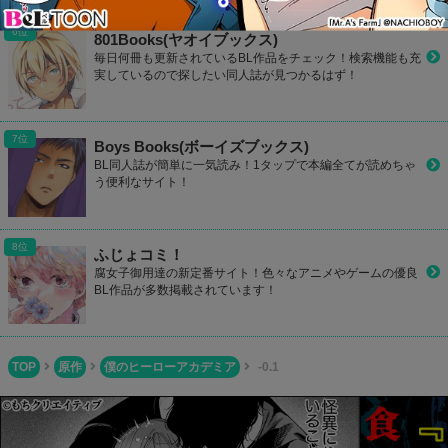
801Books(ヤオイブックス)
毎日何冊も更新されているBL作品をチェック！検索機能も充
実しているので探したい同人誌が見つかるはず！
Boys Books(ボーイズブックス)
BL同人誌が簡単に一気読み！1タップで本編全てが読めちゃ
う便利なサイト！
ふじょコミ！
腐女子御用達の新定番サイト！色々なアニメやゲームの優良
BL作品が多数掲載されています！
TOP
原作
僕のヒーローアカデミア
-0.1