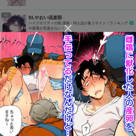
BLやおい倶楽部
ハイクオリティのBL漫画・同人誌が集うサイト！ランキング
や新着が見逃せない！
BLコレクション
他のサイトと比べて冊数はTOPレベル！どんどんお気に入り
作品を見つけて登録しよう！
CP Library
お好きなカップリングをお気に入り登録して1タップでラク
ラク読もう！
カプコミ
かわいいデザインのBLサイト！気になるBL作品をマイリス
ト登録して読めたり、ランキングで人気作品が丸わかり！