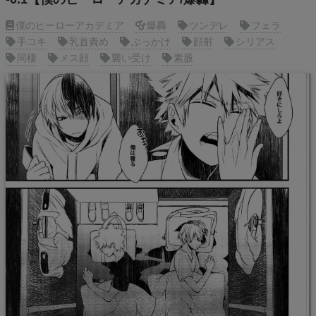
僕のヒーローアカデミア
爆轟
ツンデレ
フェラ
手コキ
乳首責め
ぶっかけ
顔射
シリアス
同棲
メス顔
襲い受け
素股