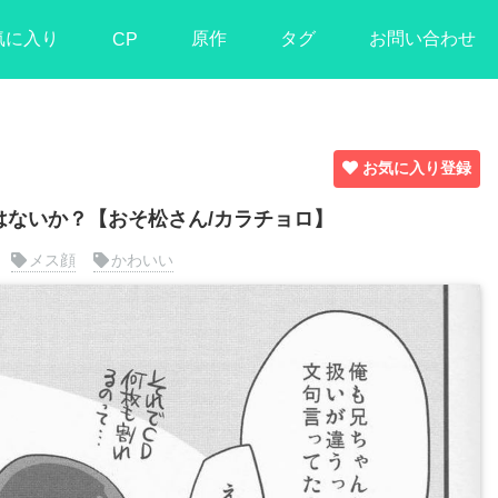
気に入り
原作
タグ
お問い合わせ
CP
お気に入り登録
はないか？【おそ松さん/カラチョロ】
メス顔
かわいい