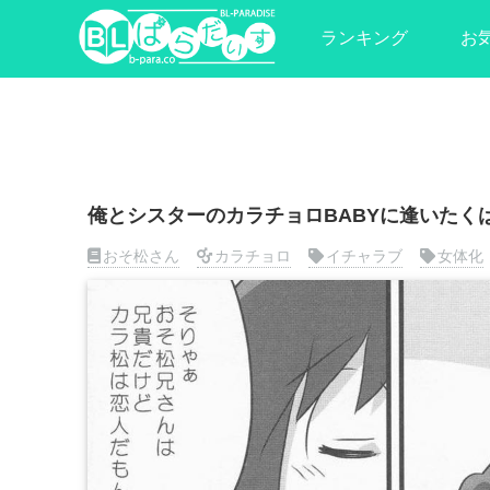
ランキング
お
俺とシスターのカラチョロBABYに逢いたく
おそ松さん
カラチョロ
イチャラブ
女体化