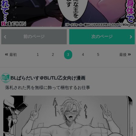
前のページ
次のページ
最初
1
2
3
4
5
最後
BLぱらだいす＠BL/TL/乙女向け漫画
落札された男を無様に飾って梱包するお仕事