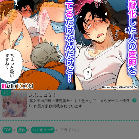
かわいいデザインのBLサイト！気になるBL作品をマイリス
ト登録して読めたり、ランキングで人気作品が丸わかり！
801Books(ヤオイブックス)
毎日何冊も更新されているBL作品をチェック！検索機能も充
実しているので探したい同人誌が見つかるはず！
Boys Books(ボーイズブックス)
BL同人誌が簡単に一気読み！1タップで本編全てが読めちゃ
う便利なサイト！
ふじょコミ！
腐女子御用達の新定番サイト！色々なアニメやゲームの優良
BL作品が多数掲載されています！
TOP
原作
ハイキュー!!
アライバル