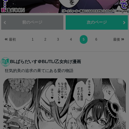
前のページ
次のページ
最初
1
2
3
4
5
6
最後
BLぱらだいす＠BL/TL/乙女向け漫画
狂気的美の追求の果てにある愛の物語