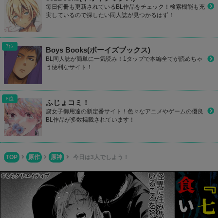
毎日何冊も更新されているBL作品をチェック！検索機能も充
実しているので探したい同人誌が見つかるはず！
Boys Books(ボーイズブックス)
BL同人誌が簡単に一気読み！1タップで本編全てが読めちゃ
う便利なサイト！
ふじょコミ！
腐女子御用達の新定番サイト！色々なアニメやゲームの優良
BL作品が多数掲載されています！
TOP
原作
原神
今日は3人でしよう！