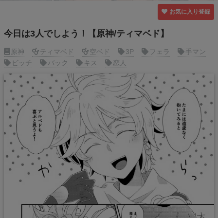
お気に入り登録
今日は3人でしよう！【原神/ティマベド】
原神
ティマベド
空ベド
3P
フェラ
手マン
ビッチ
バック
キス
恋人