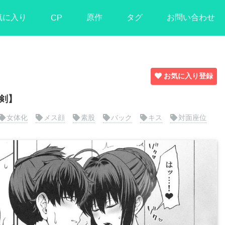
気に入り
原作
タグ
お問い合わせ
CP
お気に入り登録
伊剣】
女体化
メス顔
素股
バック
キス
対面座位