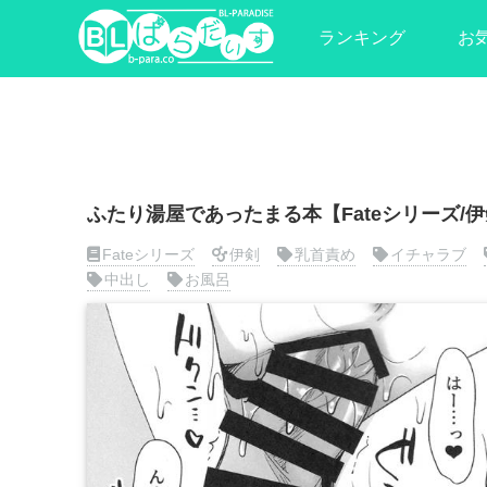
ランキング
お
ふたり湯屋であったまる本【Fateシリーズ/
Fateシリーズ
伊剣
乳首責め
イチャラブ
中出し
お風呂