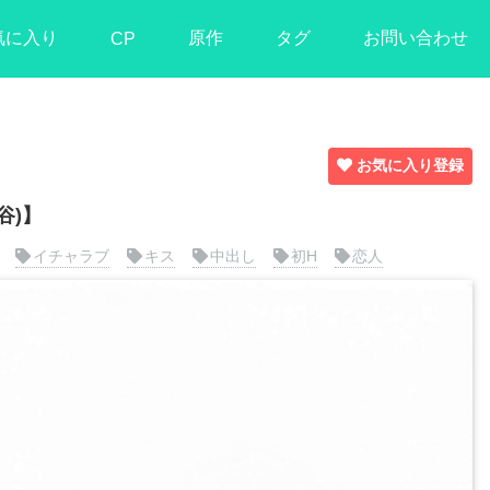
気に入り
原作
タグ
お問い合わせ
CP
お気に入り登録
谷)】
イチャラブ
キス
中出し
初H
恋人