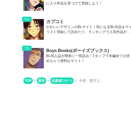
に入り作品を見つけて登録しよう！
カプコミ
かわいいデザインのBLサイト！気になるBL作品をマ
リスト登録して読めたり、ランキングで人気作品が丸
わかり！
Boys Books(ボーイズブックス)
BL同人誌が簡単に一気読み！1タップで本編全てが読
めちゃう便利なサイト！
TOP
原作
名探偵コナン
今夜、貴方と。