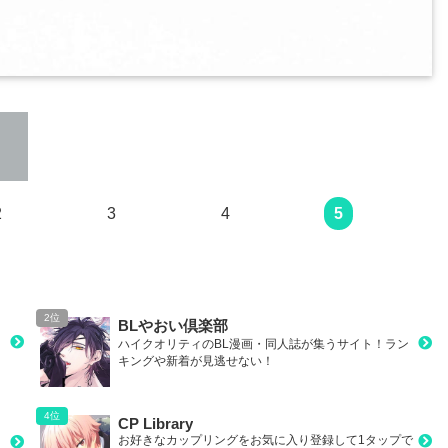
次のページ
2
3
4
5
BLやおい倶楽部
ハイクオリティのBL漫画・同人誌が集うサイト！ラン
キングや新着が見逃せない！
CP Library
お好きなカップリングをお気に入り登録して1タップで