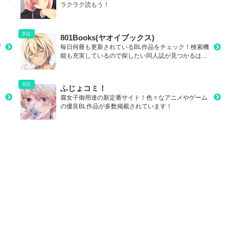
ラクラク読もう！
801Books(ヤオイブックス)
イ
毎日何冊も更新されているBL作品をチェック！検索機
能も充実しているので探したい同人誌が見つかるは
ず！
ふじょコミ！
腐女子御用達の新定番サイト！色々なアニメやゲーム
の優良BL作品が多数掲載されています！