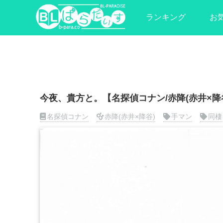
ランキング
お
今夜、貴方と。【名探偵コナン/赤降(赤井×降
名探偵コナン
赤降(赤井×降谷)
手マン
同棲