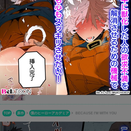
801Books(ヤオイブックス)
毎日何冊も更新されているBL作品をチェック！検索機能も充
実しているので探したい同人誌が見つかるはず！
Boys Books(ボーイズブックス)
BL同人誌が簡単に一気読み！1タップで本編全てが読めちゃ
う便利なサイト！
ふじょコミ！
腐女子御用達の新定番サイト！色々なアニメやゲームの優良
BL作品が多数掲載されています！
TOP
原作
僕のヒーローアカデミア
BECAUSE I'M WITH YOU