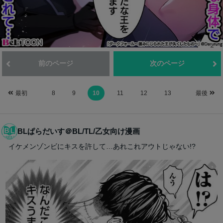
前のページ
次のページ
最初
8
9
10
11
12
13
最後
BLぱらだいす＠BL/TL/乙女向け漫画
イケメンゾンビにキスを許して…あれこれアウトじゃない!?