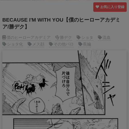
お気に入り登録
BECAUSE I'M WITH YOU【僕のヒーローアカデミ
ア/勝デク】
僕のヒーローアカデミア
勝デク
ショタ
流血
ショタ化
メス顔
その他パロ
長編