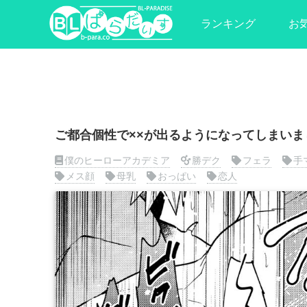
ランキング
お
ご都合個性で××が出るようになってしまいま
僕のヒーローアカデミア
勝デク
フェラ
手
メス顔
母乳
おっぱい
恋人