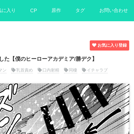
気に入り
原作
タグ
お問い合わせ
CP
お気に入り登録
した【僕のヒーローアカデミア/勝デク】
マン
乳首責め
口内射精
同棲
イチャラブ