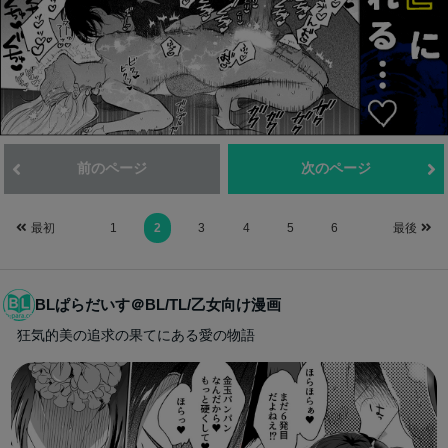
前のページ
次のページ
最初
1
2
3
4
5
6
最後
BLぱらだいす＠BL/TL/乙女向け漫画
狂気的美の追求の果てにある愛の物語