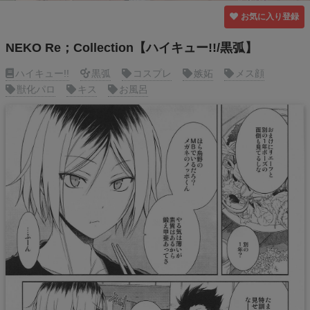
お気に入り登録
NEKO Re；Collection【ハイキュー!!/黒弧】
ハイキュー!!
黒弧
コスプレ
嫉妬
メス顔
獣化パロ
キス
お風呂