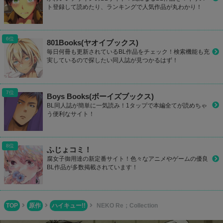
ト登録して読めたり、ランキングで人気作品が丸わかり！
801Books(ヤオイブックス)
毎日何冊も更新されているBL作品をチェック！検索機能も充
実しているので探したい同人誌が見つかるはず！
Boys Books(ボーイズブックス)
BL同人誌が簡単に一気読み！1タップで本編全てが読めちゃ
う便利なサイト！
ふじょコミ！
腐女子御用達の新定番サイト！色々なアニメやゲームの優良
BL作品が多数掲載されています！
TOP
原作
ハイキュー!!
NEKO Re；Collection