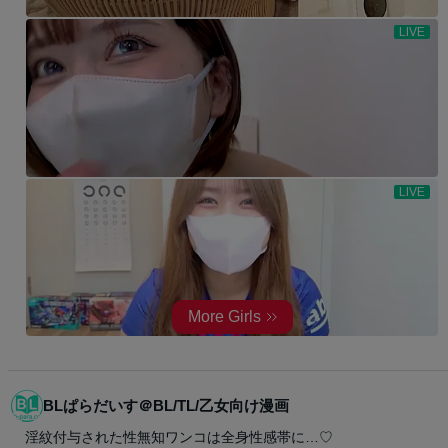
BLぱらだいす＠BL/TL/乙女向け漫画
淫紋付与された性無知ワンコは全身性感帯に…♡