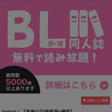
お気に入り登録
Switch！【鬼滅の刃/猗窩座×煉獄】