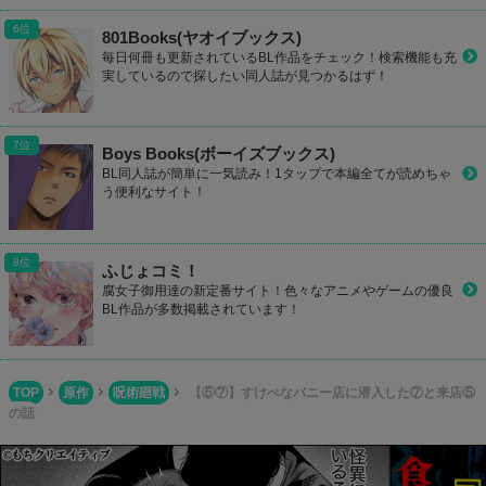
801Books(ヤオイブックス)
毎日何冊も更新されているBL作品をチェック！検索機能も充
実しているので探したい同人誌が見つかるはず！
Boys Books(ボーイズブックス)
BL同人誌が簡単に一気読み！1タップで本編全てが読めちゃ
う便利なサイト！
ふじょコミ！
腐女子御用達の新定番サイト！色々なアニメやゲームの優良
BL作品が多数掲載されています！
TOP
原作
呪術廻戦
【⑤⑦】すけべなバニー店に潜入した⑦と来店⑤
の話