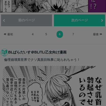
前のページ
次のページ
最初
4
5
6
7
最後
BLぱらだいす＠BL/TL/乙女向け漫画
倫理崩壊異世界でクソ真面目執事に叱られちゃう！