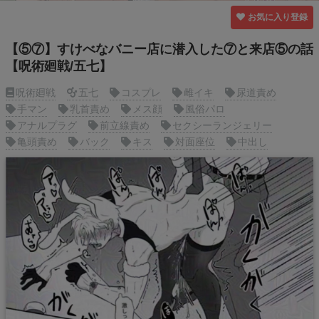
お気に入り登録
【⑤⑦】すけべなバニー店に潜入した⑦と来店⑤の話
【呪術廻戦/五七】
呪術廻戦
五七
コスプレ
雌イキ
尿道責め
手マン
乳首責め
メス顔
風俗パロ
アナルプラグ
前立線責め
セクシーランジェリー
亀頭責め
バック
キス
対面座位
中出し