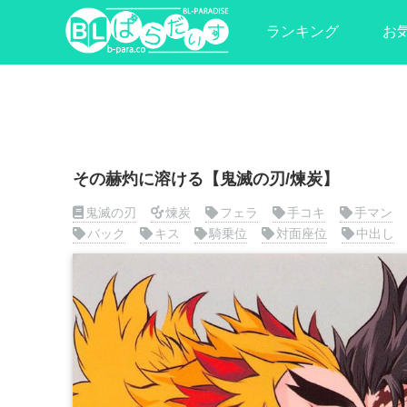
ランキング
お
その赫灼に溶ける【鬼滅の刃/煉炭】
鬼滅の刃
煉炭
フェラ
手コキ
手マン
バック
キス
騎乗位
対面座位
中出し