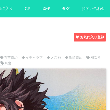
気に入り
原作
タグ
お問い合わせ
CP
お気に入り登録
乳首責め
イチャラブ
メス顔
亀頭責め
潮吹き
興奮