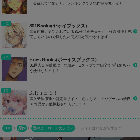
ト登録して読めたり、ランキングで人気作品が丸わかり！
801Books(ヤオイブックス)
毎日何冊も更新されているBL作品をチェック！検索機能も充
実しているので探したい同人誌が見つかるはず！
Boys Books(ボーイズブックス)
BL同人誌が簡単に一気読み！1タップで本編全てが読めちゃ
う便利なサイト！
ふじょコミ！
腐女子御用達の新定番サイト！色々なアニメやゲームの優良
BL作品が多数掲載されています！
TOP
原作
僕のヒーローアカデミア
メイドはいかがですか？