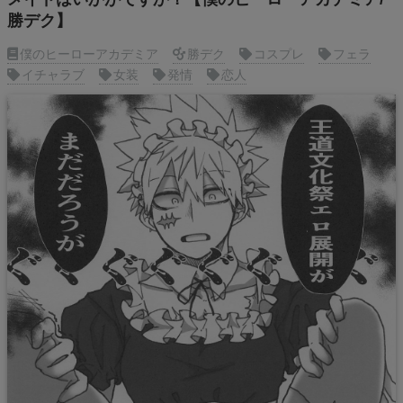
勝デク】
僕のヒーローアカデミア
勝デク
コスプレ
フェラ
イチャラブ
女装
発情
恋人