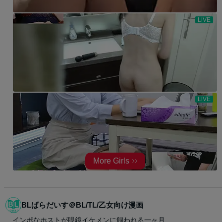
BLぱらだいす＠BL/TL/乙女向け漫画
インポなホストが眼鏡イケメンに飼われる一ヶ月