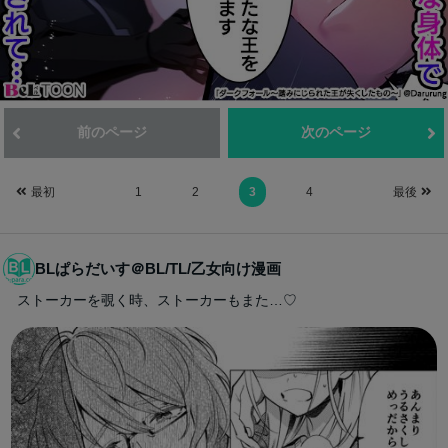
前のページ
次のページ
最初
1
2
3
4
最後
BLぱらだいす＠BL/TL/乙女向け漫画
ストーカーを覗く時、ストーカーもまた…♡