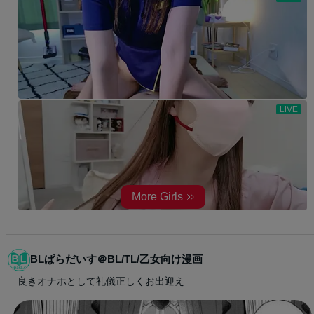
BLぱらだいす＠BL/TL/乙女向け漫画
良きオナホとして礼儀正しくお出迎え