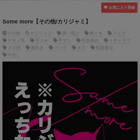
お気に入り登録
Some more【その他/カリジャミ】
その他
カリジャミ
誘い受け
雌イキ
フェラ
ケモノ耳
手コキ
手マン
乳首責め
イチャラブ
メス顔
潮吹き
バック
キス
対面座位
中出し