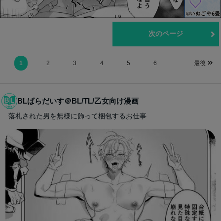
前のページ
次のページ
1
2
3
4
5
6
最後
BLぱらだいす＠BL/TL/乙女向け漫画
落札された男を無様に飾って梱包するお仕事