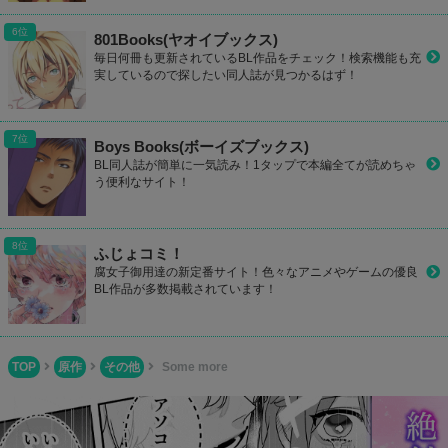
801Books(ヤオイブックス)
毎日何冊も更新されているBL作品をチェック！検索機能も充
実しているので探したい同人誌が見つかるはず！
Boys Books(ボーイズブックス)
BL同人誌が簡単に一気読み！1タップで本編全てが読めちゃ
う便利なサイト！
ふじょコミ！
腐女子御用達の新定番サイト！色々なアニメやゲームの優良
BL作品が多数掲載されています！
TOP
原作
その他
Some more