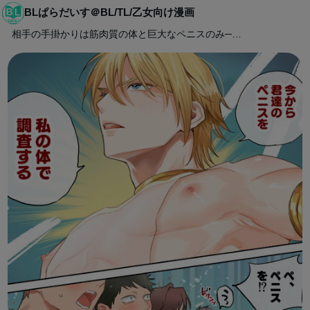
BLぱらだいす＠BL/TL/乙女向け漫画
相手の手掛かりは筋肉質の体と巨大なペニスのみ─…