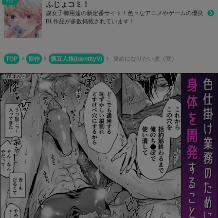
ふじょコミ！
腐女子御用達の新定番サイト！色々なアニメやゲームの優良
BL作品が多数掲載されています！
TOP
原作
第五人格(IdentityⅤ)
攻めになりたい虎（受）