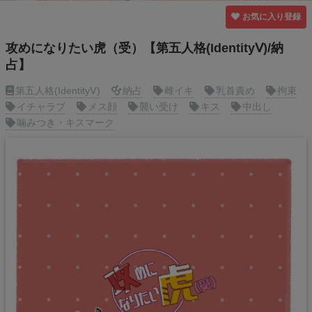
お気に入り登録
攻めになりたい虎（受）【第五人格(IdentityⅤ)/納
占】
第五人格(IdentityⅤ)
納占
雌イキ
乳首責め
拘束
イチャラブ
メス顔
襲い受け
キス
中出し
噛みつき・キスマーク