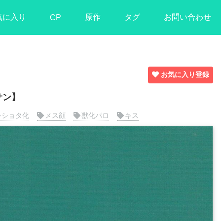
気に入り
原作
タグ
お問い合わせ
CP
お気に入り登録
サン】
ショタ化
メス顔
獣化パロ
キス