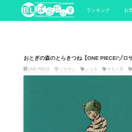
ランキング
お
おとぎの森のとらきつね【ONE PIECE/ゾロ
ONE PIECE
ゾロサン
ショタ
ケモノ耳