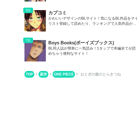
カプコミ
かわいいデザインのBLサイト！気になるBL作品をマ
リスト登録して読めたり、ランキングで人気作品が丸
わかり！
Boys Books(ボーイズブックス)
BL同人誌が簡単に一気読み！1タップで本編全てが読
めちゃう便利なサイト！
TOP
原作
ONE PIECE
おとぎの森のとらきつね