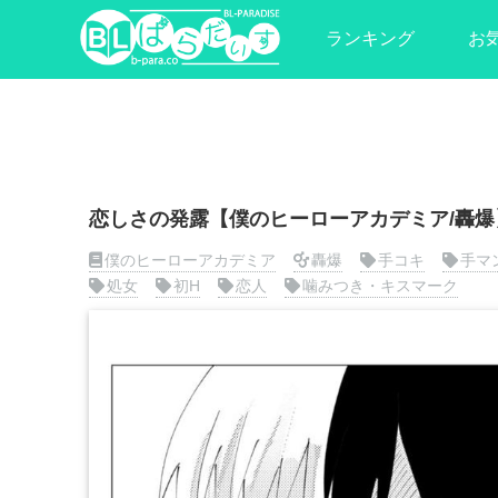
ランキング
お
恋しさの発露【僕のヒーローアカデミア/轟爆
僕のヒーローアカデミア
轟爆
手コキ
手マ
処女
初H
恋人
噛みつき・キスマーク