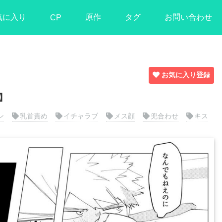
気に入り
原作
タグ
お問い合わせ
CP
お気に入り登録
】
ン
乳首責め
イチャラブ
メス顔
兜合わせ
キス