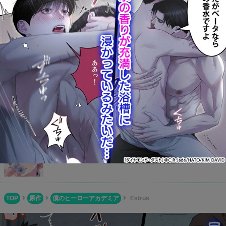
801Books(ヤオイブックス)
毎日何冊も更新されているBL作品をチェック！検索機能も充
実しているので探したい同人誌が見つかるはず！
Boys Books(ボーイズブックス)
BL同人誌が簡単に一気読み！1タップで本編全てが読めちゃ
う便利なサイト！
ふじょコミ！
腐女子御用達の新定番サイト！色々なアニメやゲームの優良
BL作品が多数掲載されています！
TOP
原作
僕のヒーローアカデミア
Estrus