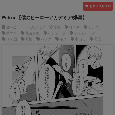
お気に入り登録
Estrus【僕のヒーローアカデミア/爆轟】
僕のヒーローアカデミア
爆轟
雌イキ
オナニー
手マン
乳首責め
イチャラブ
オメガバース
メス顔
発情
バック
キス
中出し
恋人