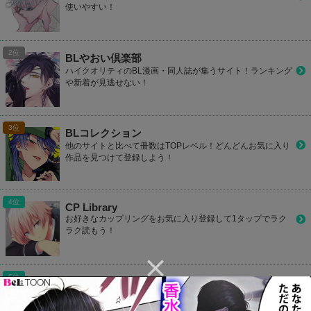
使いやすい！
BLやおい倶楽部
ハイクオリティのBL漫画・同人誌が集うサイト！ランキング
や新着が見逃せない！
BLコレクション
他のサイトと比べて冊数はTOPレベル！どんどんお気に入り
作品を見つけて登録しよう！
CP Library
お好きなカップリングをお気に入り登録して1タップでラク
ラク読もう！
カプコミ
かわいいデザインのBLサイト！気になるBL作品をマイリス
ト登録して読めたり、ランキングで人気作品が丸わかり！