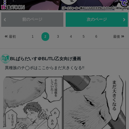
前のページ
次のページ
最初
1
2
3
4
5
6
最後
BLぱらだいす＠BL/TL/乙女向け漫画
異種族のチ◯ポはここからまだ大きくなる!!