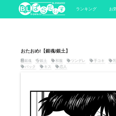
ランキング
お
おたおめ!【銀魂/銀土】
銀魂
銀土
和服
ツンデレ
手コキ
バック
キス
恋人