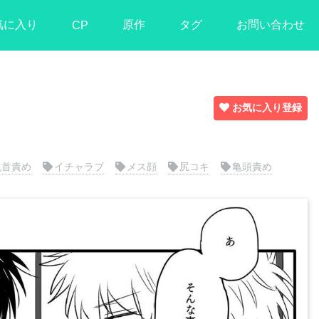
気に入り
原作
タグ
お問い合わせ
CP
お気に入り登録
乳首責め
イチャラブ
メス顔
尻コキ
亀頭責め