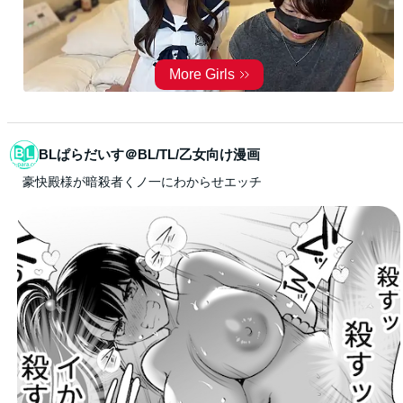
BLぱらだいす＠BL/TL/乙女向け漫画
豪快殿様が暗殺者くノ一にわからせエッチ