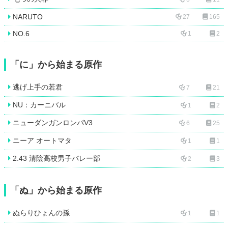
NARUTO
27
165
NO.6
1
2
「に」から始まる原作
逃げ上手の若君
7
21
NU：カーニバル
1
2
ニューダンガンロンパV3
6
25
ニーア オートマタ
1
1
2.43 清陰高校男子バレー部
2
3
「ぬ」から始まる原作
ぬらりひょんの孫
1
1