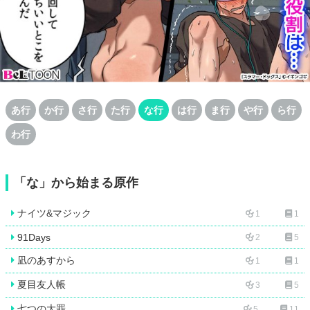
あ行
か行
さ行
た行
な行
は行
ま行
や行
ら行
わ行
「な」から始まる原作
ナイツ&マジック
1
1
91Days
2
5
凪のあすから
1
1
夏目友人帳
3
5
七つの大罪
5
11