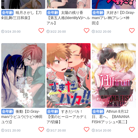
全年齢
暁月さがし【刀
全年齢
太陽の残り香
全年齢
大好き!【D.Gray-
剣乱舞/三日和泉】
【第五人格(IdentityⅤ)/ヘル
man/アレ神(アレン×神
アル】
田)】
3/24 20:00
3/22 20:00
3/22 20:00
全年齢
衝動【D.Gray-
全年齢
すきだバカ！
全年齢
Athrun 8月12
man/ラビユウ(ラビ×神田
【僕のヒーローアカデミ
日、君へ。【BANANA
ユウ)】
ア/切爆】
FISH/アッシュ×英二】
3/21 20:00
3/17 20:00
3/14 20:00