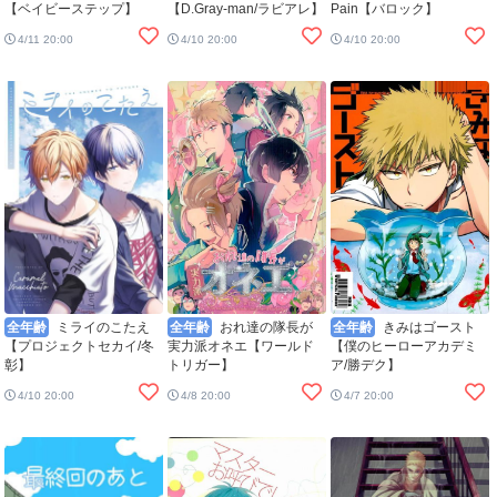
【ベイビーステップ】
【D.Gray-man/ラビアレ】
Pain【バロック】
4/11 20:00
4/10 20:00
4/10 20:00
全年齢
ミライのこたえ
全年齢
おれ達の隊長が
全年齢
きみはゴースト
【プロジェクトセカイ/冬
実力派オネエ【ワールド
【僕のヒーローアカデミ
彰】
トリガー】
ア/勝デク】
4/10 20:00
4/8 20:00
4/7 20:00