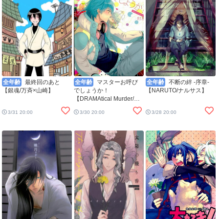
全年齢
最終回のあと
全年齢
マスターお呼び
全年齢
不断の絆 -序章-
【銀魂/万斉×山崎】
でしょうか！
【NARUTO/ナルサス】
【DRAMAtical Murder/ク
リ蒼(クリア×蒼葉)】
3/31 20:00
3/30 20:00
3/28 20:00