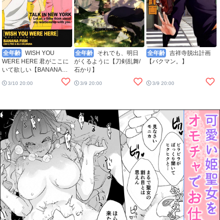
全年齢
WISH YOU
全年齢
それでも、明日
全年齢
吉祥寺脱出計画
WERE HERE 君がここに
がくるように【刀剣乱舞/
【バクマン。】
いて欲しい【BANANA
石かり】
FISH】
3/10 20:00
3/9 20:00
3/9 20:00