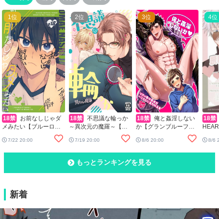
18禁
お前なしじゃダ
18禁
不思議な輪っか
18禁
俺と姦淫しない
18禁
メみたい【ブルーロッ
～異次元の魔羅～【名
か【グランブルーファ
HEA
ク/カイ潔】
探偵コナン/赤降(赤井×
ンタジー/グラベリ】
夏】
7/22 20:00
7/19 20:00
8/6 20:00
8/6 
降谷)】
もっとランキングを見る
新着