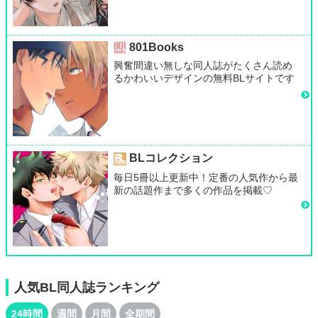
801Books
興奮間違い無しな同人誌がたくさん読め
るかわいいデザインの無料BLサイトです
BLコレクション
毎日5冊以上更新中！定番の人気作から最
新の話題作まで多くの作品を掲載♡
人気BL同人誌ランキング
24時間
週間
月間
全期間