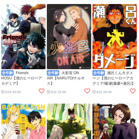
全年齢
Friends
全年齢
火影室 ON
全年齢
瀬呂くん大ダメ
HOSU【僕のヒーローア
AIR【NARUTO/ナルサ
ージ【僕のヒーローアカ
カデミア】
ス】
デミア/爆瀬(爆豪×瀬呂)】
3/14 20:00
3/11 20:00
3/11 20:00