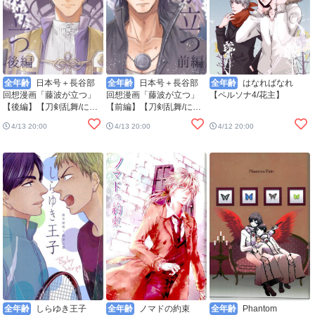
全年齢
日本号＋長谷部
全年齢
日本号＋長谷部
全年齢
はなればなれ
回想漫画「藤波が立つ」
回想漫画「藤波が立つ」
【ペルソナ4/花主】
【後編】【刀剣乱舞/にほ
【前編】【刀剣乱舞/にほ
へし】
へし】
4/13 20:00
4/13 20:00
4/12 20:00
全年齢
しらゆき王子
全年齢
ノマドの約束
全年齢
Phantom